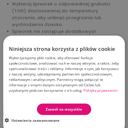
Wybieraj śpiworek o odpowiedniej grubości
(TOG) dostosowanej do temperatury
otoczenia, aby uniknąć przegrzania lub
wychłodzenia dziecka.
Śpiworek nie zastępuje dodatkowych
elementów odzieży w chłodniejsze dni – zawsze
dostosowuj ubiór dziecka do temperatury.
Niniejsza strona korzysta z plików cookie
Nie używaj koców, kołder ani innych
Wykorzystujemy pliki cookie, aby oferować funkcje
dodatkowych okryć w połączeniu ze
społecznościowe, analizować ruch w naszej witrynie, a także, żeby
śpiworkiem, aby zmniejszyć ryzyko przegrzania i
spersonalizować treści i reklamy. Informacje o tym, jak korzystasz
uduszenia.
z naszej witryny, udostępniamy partnerom społecznościowym,
Śpiworek jest przeznaczony do stosowania w
reklamowym i analitycznym. Partnerzy mogą połączyć te
informacje z innymi danymi otrzymanymi od Ciebie lub
łóżeczku lub wózku, ale zawsze należy
uzyskanymi podczas korzystania z ich usług.
Polityka prywatności
przestrzegać zasad bezpiecznego snu
niemowląt.
Zezwól na wszystkie
Instrukcje użytkowania, które zwiększają
bezpieczeństwo:
Ustawienia zaawansowane