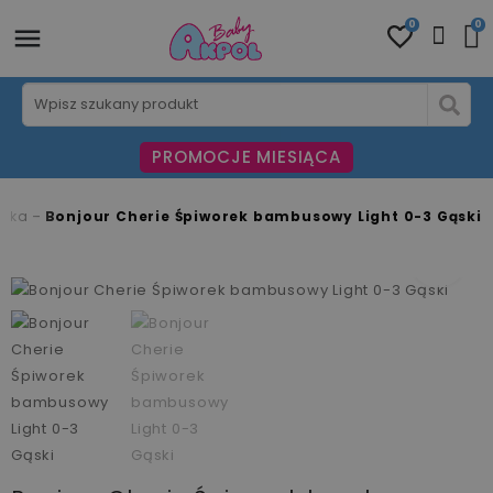
0
0
PROMOCJE MIESIĄCA
czka
Bonjour Cherie Śpiworek bambusowy Light 0-3 Gąski
fullscreen
fullscreen