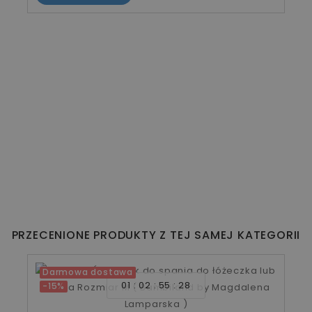
PRZECENIONE PRODUKTY Z TEJ SAMEJ KATEGORII
10
02
54
28
Darmowa dostawa
-15%
Yosoy Śpiworek z nogawkami 1-2 lata Tutu