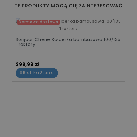
TE PRODUKTY MOGĄ CIĘ ZAINTERESOWAĆ
Darmowa dostawa
Bonjour Cherie Śpiworek bambusowy
Traktory Light 0-3
Cena
209,00 zł
Dodaj Do Koszyka