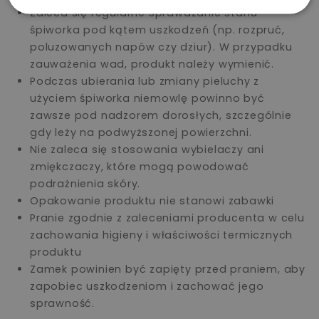
Zaleca się regularne sprawdzanie stanu
śpiworka pod kątem uszkodzeń (np. rozpruć,
poluzowanych napów czy dziur). W przypadku
zauważenia wad, produkt należy wymienić.
Podczas ubierania lub zmiany pieluchy z
użyciem śpiworka niemowlę powinno być
zawsze pod nadzorem dorosłych, szczególnie
gdy leży na podwyższonej powierzchni.
Nie zaleca się stosowania wybielaczy ani
zmiękczaczy, które mogą powodować
podrażnienia skóry.
Opakowanie produktu nie stanowi zabawki
Pranie zgodnie z zaleceniami producenta w celu
zachowania higieny i właściwości termicznych
produktu
Zamek powinien być zapięty przed praniem, aby
zapobiec uszkodzeniom i zachować jego
sprawność.