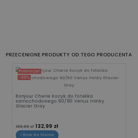
PRZECENIONE PRODUKTY OD TEGO PRODUCENTA
Promocja!
-30%
Bonjour Cherie Wkładka do wózka
bambusowa Vivi Minky Sepia rose
Cena standardowa
Cena
111,99 zł
159,99 zł
Dodaj Do Koszyka