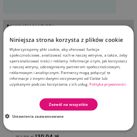
Parametry produktu
Dostawa i płatność
Niniejsza strona korzysta z plików cookie
Informacje o producencie
Wykorzystujemy pliki cookie, aby oferować funkcje
społecznościowe, analizować ruch w naszej witrynie, a także, żeby
spersonalizować treści i reklamy. Informacje o tym, jak korzystasz
z naszej witryny, udostępniamy partnerom społecznościowym,
reklamowym i analitycznym. Partnerzy mogą połączyć te
PRZECENIONE PRODUKTY Z TEJ SAMEJ KATEGORII
informacje z innymi danymi otrzymanymi od Ciebie lub
uzyskanymi podczas korzystania z ich usług.
Polityka prywatności
01
11
27
36
-15%
Zezwól na wszystkie
La Millou Prześcieradło bawełniane z gumką
Ustawienia zaawansowane
120x60 ( Country berry )
Cena standardowa
Cena
130,04 zł
152,99 zł