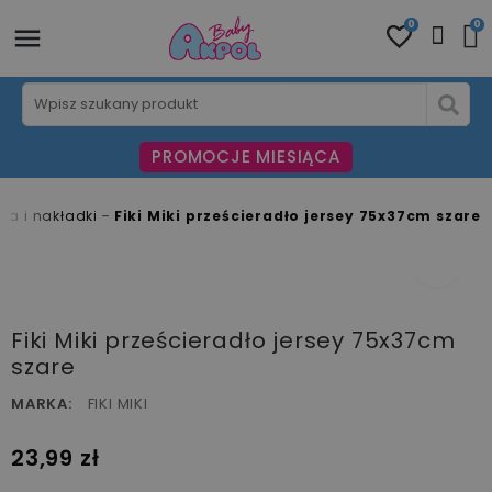
0
0
PROMOCJE MIESIĄCA
dła i nakładki
Fiki Miki prześcieradło jersey 75x37cm szare
fullscreen
Fiki Miki prześcieradło jersey 75x37cm
szare
MARKA:
FIKI MIKI
23,99 zł