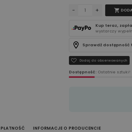
-
+

DODA
Kup teraz, zapła
wystarczy wypełn
Sprawdź dostępność 
Dodaj do obserwowanych
Dostępność:
Ostatnie sztuki!
 PŁATNOŚĆ
INFORMACJE O PRODUCENCIE