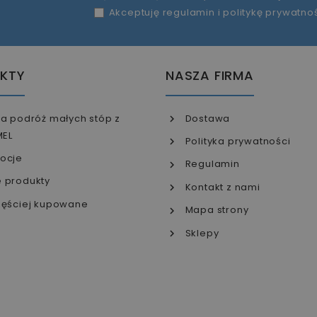
Akceptuję
regulamin
i
politykę prywatno
KTY
NASZA FIRMA
a podróż małych stóp z
Dostawa
MEL
Polityka prywatności
ocje
Regulamin
 produkty
Kontakt z nami
ęściej kupowane
Mapa strony
Sklepy