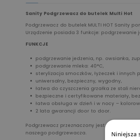
Sanity Podgrzewacz do butelek Multi Hot
Podgrzewacz do butelek MULTI HOT Sanity pom
Urządzenie posiada 3 funkcje: podgrzewanie j
FUNKCJE
podgrzewanie jedzenia, np. owsianka, zup
podgrzewanie mleka: 40°C,
sterylizacja smoczków, łyżeczek i innych 
uniwersalny, bezpieczny, wygodny,
łatwa do czyszczenia grzałka ze stali nie
bezpieczne i certyfikowane materiały, bez
łatwa obsługa w dzień i w nocy – kolorow
2 lata gwarancji door to door.
Podgrzewacz przeznaczony jest do użytku p
naszego podgrzewacza.
Niniejsza 