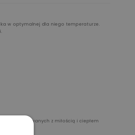
cka w optymalnej dla niego temperaturze.
.
ów przygotowanych z miłością i ciepłem