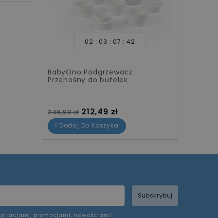
02
03
07
42
BabyOno Podgrzewacz
Przenośny do butelek
Cena standardowa
Cena
212,49 zł
249,99 zł
Dodaj Do Koszyka
Subskrybuj
piracjami, promocjami, nowościami.