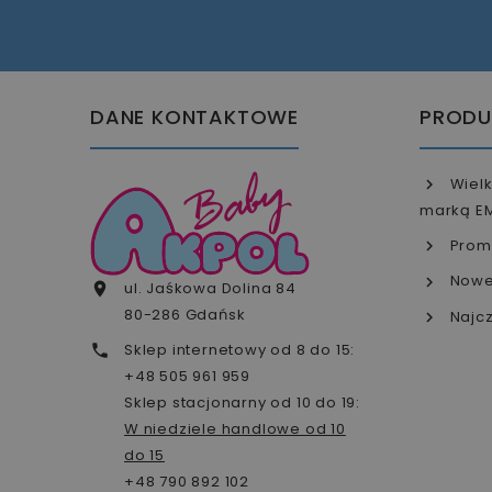
DANE KONTAKTOWE
PRODU
Wielk
marką E
Prom
Nowe
ul. Jaśkowa Dolina 84

80-286 Gdańsk
Najcz
Sklep internetowy od 8 do 15:

+48 505 961 959
Sklep stacjonarny od 10 do 19:
W niedziele handlowe od 10
do 15
+48 790 892 102