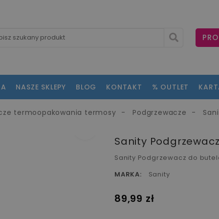
PRO
NA
NASZE SKLEPY
BLOG
KONTAKT
% OUTLET
KAR
cze termoopakowania termosy
Podgrzewacze
Sani
fullscreen
Sanity Podgrzewacz 
Sanity Podgrzewacz do butele
MARKA:
Sanity
89,99 zł