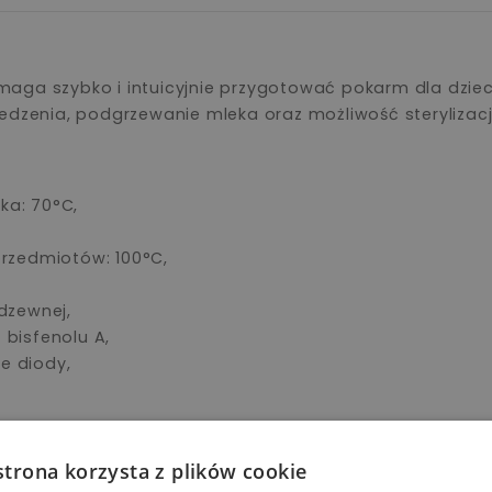
aga szybko i intuicyjnie przygotować pokarm dla dzie
edzenia, podgrzewanie mleka oraz możliwość sterylizacji
ka: 70°C,
przedmiotów: 100°C,
rdzewnej,
 bisfenolu A,
e diody,
rzez mamy w warunkach domowych. Życzymy wielu posiłk
strona korzysta z plików cookie