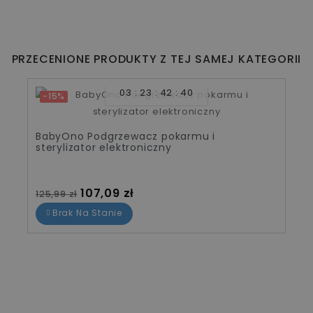
PRZECENIONE PRODUKTY Z TEJ SAMEJ KATEGORII
03
23
42
40
-15%
BabyOno Podgrzewacz pokarmu i
sterylizator elektroniczny
Cena standardowa
Cena
107,09 zł
125,99 zł
Brak Na Stanie