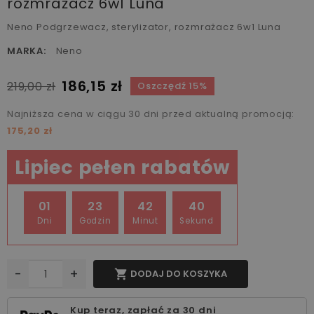
rozmrażacz 6w1 Luna
Neno Podgrzewacz, sterylizator, rozmrażacz 6w1 Luna
MARKA:
Neno
186,15 zł
219,00 zł
Oszczędź 15%
Najniższa cena w ciągu 30 dni przed aktualną promocją:
175,20 zł
Lipiec pełen rabatów
01
23
42
40
Dni
Godzin
Minut
Sekund
-
+

DODAJ DO KOSZYKA
Kup teraz, zapłać za 30 dni