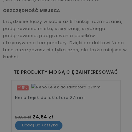
OSZCZĘDNOŚĆ MIEJSCA
Urządzenie łączy w sobie aż 6 funkcji: rozmrażania,
podgrzewania mleka, sterylizacji, szybkiego
podgrzewania, podgrzewania posiłków i
utrzymywania temperatury. Dzięki produktowi Neno
Luna oszczędzasz nie tylko czas, ale także miejsce w
kuchni.
TE PRODUKTY MOGĄ CIĘ ZAINTERESOWAĆ
01
23
42
40
-15%
Neno Lejek do laktatora 27mm
Cena standardowa
Cena
24,64 zł
28,99 zł
Dodaj Do Koszyka