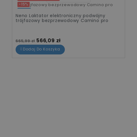
-15%
Nowy
Neno Laktator elektroniczny podwójny
trójfazowy bezprzewodowy Camino pro
Cena standardowa
Cena
566,09 zł
665,99 zł
Dodaj Do Koszyka