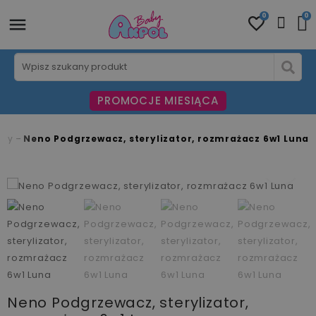
0
0
PROMOCJE MIESIĄCA
osy
Neno Podgrzewacz, sterylizator, rozmrażacz 6w1 Luna
fullscreen
fullscreen
fullscreen
fullscreen
fullscreen
Neno Podgrzewacz, sterylizator,