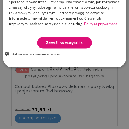
Canpol babies Cążki do paznokci dla
spersonalizować treści i reklamy. Informacje o tym, jak korzystasz
niemowląt i dzieci
z naszej witryny, udostępniamy partnerom społecznościowym,
reklamowym i analitycznym. Partnerzy mogą połączyć te
informacje z innymi danymi otrzymanymi od Ciebie lub
uzyskanymi podczas korzystania z ich usług.
Polityka prywatności
Cena
13,99 zł
Dodaj Do Koszyka
Zezwól na wszystkie
PRZECENIONE PRODUKTY OD TEGO PRODUCENTA
Ustawienia zaawansowane
09
19
24
23
-20%
Canpol babies Pluszowy Jelonek z pozytywką
i projektorem 3w1 brązowy
Cena standardowa
Cena
77,59 zł
96,99 zł
Dodaj Do Koszyka