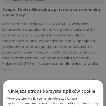
Canpol Babies Miseczka z przyssawką z melaminy
270ml Grey
Miseczka z kolekcji EXOTIC ANIMALS z wesołymi,
kolorowymi nadrukami uatrakcyjni dziecku każdy
posiłek. Została wykonana z wysokiej jakości
melaminy bez BPA. Wyposażona jest w specjalną
przyssawkę zapobiegającą niekontrolowanemu
przesuwaniu się miseczki. Jest przystosowana do
mycia w zmywarce. Dostępna w kilku wzorach.
Pojemność 270ml. Przeznaczona dla dzieci w wieku
4m+.
TE PRODUKTY MOGĄ CIĘ ZAINTERESOWAĆ
Niniejsza strona korzysta z plików cookie
Wykorzystujemy pliki cookie, aby oferować funkcje
społecznościowe, analizować ruch w naszej witrynie, a także, żeby