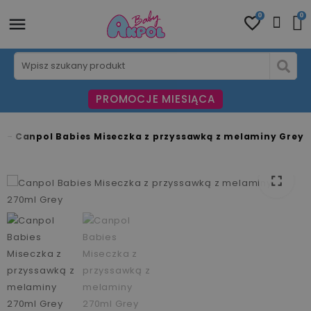
0
0
PROMOCJE MIESIĄCA
ki
Canpol Babies Miseczka z przyssawką z melaminy Grey
fullscreen
fullscreen