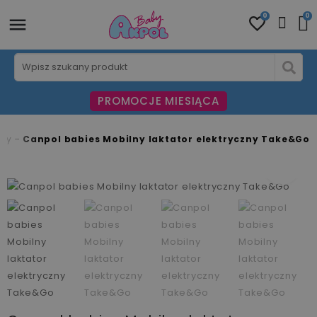
0
0
PROMOCJE MIESIĄCA
ory
Canpol babies Mobilny laktator elektryczny Take&Go
fullscreen
fullscreen
fullscreen
fullscreen
fullscreen
fullscreen
fullscreen
fullscreen
fullscreen
fullscreen
fullscreen