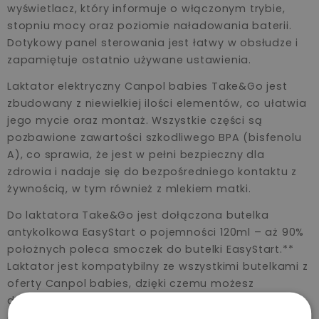
wyświetlacz, który informuje o włączonym trybie,
stopniu mocy oraz poziomie naładowania baterii.
Dotykowy panel sterowania jest łatwy w obsłudze i
zapamiętuje ostatnio używane ustawienia.
Laktator elektryczny Canpol babies Take&Go jest
zbudowany z niewielkiej ilości elementów, co ułatwia
jego mycie oraz montaż. Wszystkie części są
pozbawione zawartości szkodliwego BPA (bisfenolu
A), co sprawia, że jest w pełni bezpieczny dla
zdrowia i nadaje się do bezpośredniego kontaktu z
żywnością, w tym również z mlekiem matki.
Do laktatora Take&Go jest dołączona butelka
antykolkowa EasyStart o pojemności 120ml – aż 90%
położnych poleca smoczek do butelki EasyStart.**
Laktator jest kompatybilny ze wszystkimi butelkami z
oferty Canpol babies, dzięki czemu możesz
dopasować pojemność butelki do wieku i potrzeb
dziecka.