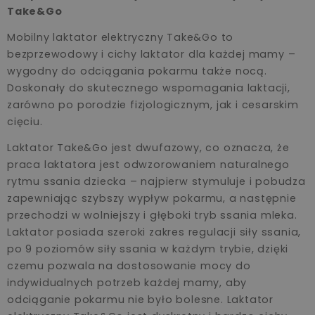
Take&Go
Mobilny laktator elektryczny Take&Go to
bezprzewodowy i cichy laktator dla każdej mamy –
wygodny do odciągania pokarmu także nocą.
Doskonały do skutecznego wspomagania laktacji,
zarówno po porodzie fizjologicznym, jak i cesarskim
cięciu.
Laktator Take&Go jest dwufazowy, co oznacza, że
praca laktatora jest odwzorowaniem naturalnego
rytmu ssania dziecka – najpierw stymuluje i pobudza
zapewniając szybszy wypływ pokarmu, a następnie
przechodzi w wolniejszy i głęboki tryb ssania mleka.
Laktator posiada szeroki zakres regulacji siły ssania,
po 9 poziomów siły ssania w każdym trybie, dzięki
czemu pozwala na dostosowanie mocy do
indywidualnych potrzeb każdej mamy, aby
odciąganie pokarmu nie było bolesne. Laktator