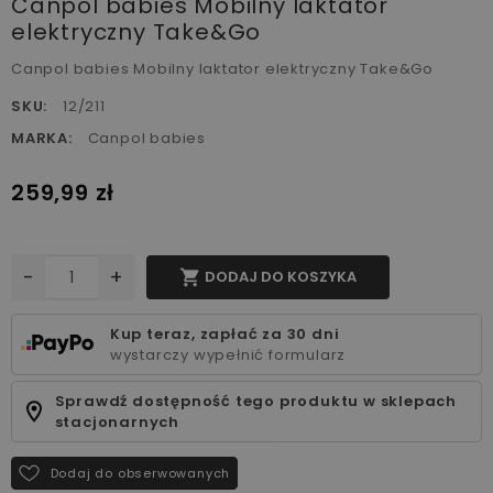
Canpol babies Mobilny laktator
elektryczny Take&Go
Canpol babies Mobilny laktator elektryczny Take&Go
SKU:
12/211
MARKA:
Canpol babies
259,99 zł
-
+

DODAJ DO KOSZYKA
Kup teraz, zapłać za 30 dni
wystarczy wypełnić formularz
Sprawdź dostępność tego produktu w sklepach
stacjonarnych
Dodaj do obserwowanych