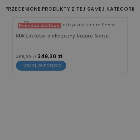
PRZECENIONE PRODUKTY Z TEJ SAMEJ KATEGORII
Darmowa dostawa
Promocja!
NUK Laktator elektryczny Nature Sense
-30%
Cena standardowa
Cena
349,30 zł
499,00 zł
Dodaj Do Koszyka