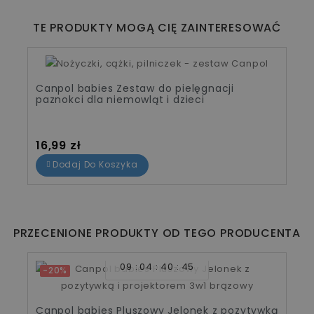
TE PRODUKTY MOGĄ CIĘ ZAINTERESOWAĆ
Canpol babies Zestaw do pielęgnacji
paznokci dla niemowląt i dzieci
Cena
16,99 zł
Dodaj Do Koszyka
PRZECENIONE PRODUKTY OD TEGO PRODUCENTA
09
04
40
45
-20%
Canpol babies Pluszowy Jelonek z pozytywką