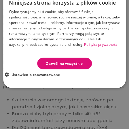
Niniejsza strona korzysta z plików cookie
W ofercie Canpol babies jest dostępny wymienny
Wykorzystujemy pliki cookie, aby oferować funkcje
lejek w rozmiarze 27 mm. Odpowiedni rozmiar lejka
społecznościowe, analizować ruch w naszej witrynie, a także, żeby
spersonalizować treści i reklamy. Informacje o tym, jak korzystasz
ma istotny wpływ na komfort i skuteczność
z naszej witryny, udostępniamy partnerom społecznościowym,
odciągania pokarmu. Lejek do laktatorów z
reklamowym i analitycznym. Partnerzy mogą połączyć te
elastycznym brzegiem jest idealny dla mamy z
informacje z innymi danymi otrzymanymi od Ciebie lub
większą brodawką.
uzyskanymi podczas korzystania z ich usług.
Polityka prywatności
*Przykładowy poziom natężenia dźwięku: 40-45 dB
lodówka, 58 dB kuchenka mikrofalowa, 60 dB
Zezwól na wszystkie
zmywarka do naczyń.
Ustawienia zaawansowane
**Na podstawie badania ankietowego
przeprowadzonego wśród 54 położnych w 2021 roku.
Skutecznie wspomaga laktację, zarówno po
porodzie fizjologicznym, jak i cesarskim cięciu.
Bardzo cichy tryb pracy – tylko 40 dB*
zapewnia komfort przy nocnym odciąganiu.
Do 120 minut bezprzewodowej pracy (3-4