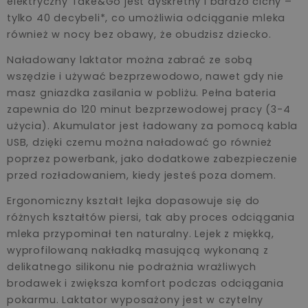
elektryczny Take&Go jest dyskretny i bardzo cichy –
tylko 40 decybeli*, co umożliwia odciąganie mleka
również w nocy bez obawy, że obudzisz dziecko.
Naładowany laktator można zabrać ze sobą
wszędzie i używać bezprzewodowo, nawet gdy nie
masz gniazdka zasilania w pobliżu. Pełna bateria
zapewnia do 120 minut bezprzewodowej pracy (3-4
użycia). Akumulator jest ładowany za pomocą kabla
USB, dzięki czemu można naładować go również
poprzez powerbank, jako dodatkowe zabezpieczenie
przed rozładowaniem, kiedy jesteś poza domem.
Ergonomiczny kształt lejka dopasowuje się do
różnych kształtów piersi, tak aby proces odciągania
mleka przypominał ten naturalny. Lejek z miękką,
wyprofilowaną nakładką masującą wykonaną z
delikatnego silikonu nie podrażnia wrażliwych
brodawek i zwiększa komfort podczas odciągania
pokarmu. Laktator wyposażony jest w czytelny