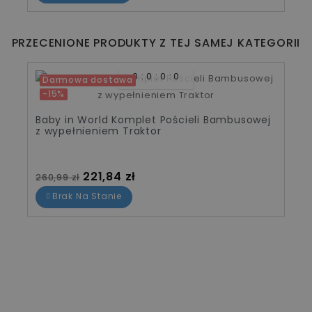
PRZECENIONE PRODUKTY Z TEJ SAMEJ KATEGORII
0
0
0
0
Darmowa dostawa
-15%
Baby in World Komplet Pościeli Bambusowej
z wypełnieniem Traktor
Cena standardowa
Cena
221,84 zł
260,99 zł
Brak Na Stanie