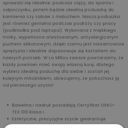
sprawdzi się idealnie: podczas ciąży, do spania i
odpoczynku, potem będzie idealną poduszką do
karmienia czy zabaw z maluchem. Nasza poduszka
jest również genialna podczas podróży czy pracy
(podkładka pod laptopa). Wykonana z miękkiego
minky, wypełniona atestowanym, antyalergicznym
puchem silikonowym, dzięki czemu jest niesamowicie
sprężysta i idealnie dopasowuje się kształtem do
naszych potrzeb. W La Millou zawsze powtarzamy, że
każdy powinien mieć swoją własną kurę, dlatego
wybierz idealną poduchę dla siebie i zostań jej
kolejnym miłośnikiem, obiecujemy, że pokochasz ją
od pierwszego użycia!
Bawełna i nadruk posiadają Certyfikat OEKO-
TEX 100 klasa I.
Estetyczne, precyzyjne szycie gwarantuje
długoletnią przyjemność z użytkowania.