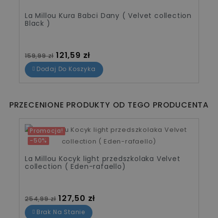
La Millou Kura Babci Dany ( Velvet collection
Black )
Cena standardowa
Cena
121,59 zł
159,99 zł
Dodaj Do Koszyka
PRZECENIONE PRODUKTY OD TEGO PRODUCENTA
Promocja!
-50%
La Millou Kocyk light przedszkolaka Velvet
collection ( Eden-rafaello)
Cena standardowa
Cena
127,50 zł
254,99 zł
Brak Na Stanie