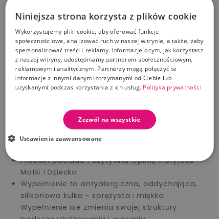
Wzór objęty Ochroną Prawno-Autorską
Niniejsza strona korzysta z plików cookie
Odcienie druków na tkaninach bądź odcienie
surowców składowych produktów mogą różnić
Wykorzystujemy pliki cookie, aby oferować funkcje
społecznościowe, analizować ruch w naszej witrynie, a także, żeby
się w zależności od partii produkcyjnych. Nie
spersonalizować treści i reklamy. Informacje o tym, jak korzystasz
stanowi to wady produkcyjnej.
z naszej witryny, udostępniamy partnerom społecznościowym,
100% bawełna
reklamowym i analitycznym. Partnerzy mogą połączyć te
Produkt szyty ręcznie, z najwyższą dokładnością
informacje z innymi danymi otrzymanymi od Ciebie lub
uzyskanymi podczas korzystania z ich usług.
Polityka prywatności
i z wykorzystaniem najlepszych jakościowo
materiałów.
Stosować pod nadzorem osoby dorosłej - jak
Zezwól na wszystkie
wszystkie produkty przeznaczone dla niemowląt
i małych dzieci.
Ustawienia zaawansowane
100% poliester - minky
Produkt posiada Pozytywną Opinię Instytutu
Matki i Dziecka
Wypełnienie to antyalergiczna, oddychająca,
silikonowa kulka - sprężysta i miękka.
Wypełnienie nie zmienia swojej struktury