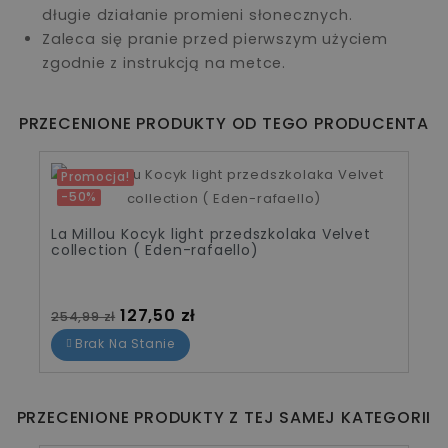
długie działanie promieni słonecznych.
Zaleca się pranie przed pierwszym użyciem
zgodnie z instrukcją na metce.
PRZECENIONE PRODUKTY OD TEGO PRODUCENTA
Promocja!
-50%
La Millou Kocyk light przedszkolaka Velvet
collection ( Eden-rafaello)
Cena standardowa
Cena
127,50 zł
254,99 zł
Brak Na Stanie
PRZECENIONE PRODUKTY Z TEJ SAMEJ KATEGORII