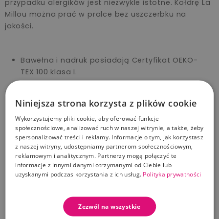
przypadku alergików jest niezwykle istotne. Kołdrę La
Millou można prać w pralce bez uszczerbku na
jakości.
Bawełna i nadruk posiadają Certyfikat OEKO-
TEX 100 klasa I.
Estetyczne, precyzyjne szycie gwarantuje
długoletnią przyjemność z użytkowania.
Niniejsza strona korzysta z plików cookie
Wzór objęty Ochroną Prawno-Autorską
Odcienie druków na tkaninach bądź odcienie
Wykorzystujemy pliki cookie, aby oferować funkcje
społecznościowe, analizować ruch w naszej witrynie, a także, żeby
surowców składowych produktów mogą różnić
spersonalizować treści i reklamy. Informacje o tym, jak korzystasz
się w zależności od partii produkcyjnych. Nie
z naszej witryny, udostępniamy partnerom społecznościowym,
stanowi to wady produkcyjnej.
reklamowym i analitycznym. Partnerzy mogą połączyć te
informacje z innymi danymi otrzymanymi od Ciebie lub
100% bawełna
uzyskanymi podczas korzystania z ich usług.
Polityka prywatności
Produkt szyty ręcznie, z najwyższą dokładnością
i z wykorzystaniem najlepszych jakościowo
materiałów.
Zezwól na wszystkie
Stosować pod nadzorem osoby dorosłej - jak