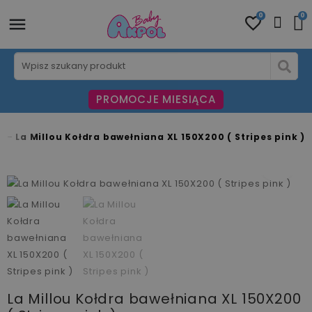
0
0
PROMOCJE MIESIĄCA
ki
La Millou Kołdra bawełniana XL 150X200 ( Stripes pink )
fullscreen
fullscreen
La Millou Kołdra bawełniana XL 150X200