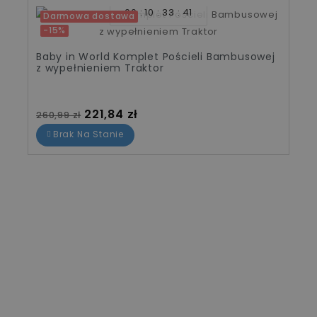
00
10
33
41
Darmowa dostawa
-15%
Baby in World Komplet Pościeli Bambusowej
z wypełnieniem Traktor
Cena standardowa
Cena
221,84 zł
260,99 zł
Brak Na Stanie