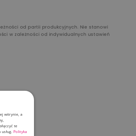
żności od partii produkcyjnych. Nie stanowi
ości w zależności od indywidualnych ustawień
j witrynie, a
ny,
ołączyć te
 usług.
Polityka