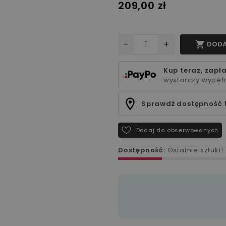
209,00 zł
-
+

DODA
Kup teraz, zapła
wystarczy wypełn
Sprawdź dostępność 
Dodaj do obserwowanych
Dostępność:
Ostatnie sztuki!