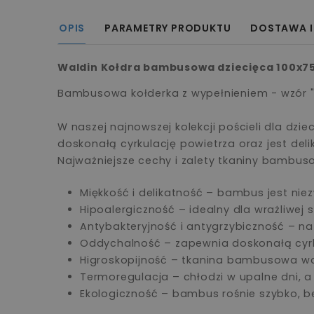
OPIS
PARAMETRY PRODUKTU
DOSTAWA I
Waldin Kołdra bambusowa dziecięca 100x75
Bambusowa kołderka z wypełnieniem - wzór "
W naszej najnowszej kolekcji pościeli dla dzi
doskonałą cyrkulację powietrza oraz jest deli
Najważniejsze cechy i zalety tkaniny bambus
Miękkość i delikatność – bambus jest niez
Hipoalergiczność – idealny dla wrażliwej 
Antybakteryjność i antygrzybiczność – na
Oddychalność – zapewnia doskonałą cyrk
Higroskopijność – tkanina bambusowa wch
Termoregulacja – chłodzi w upalne dni, a 
Ekologiczność – bambus rośnie szybko, b