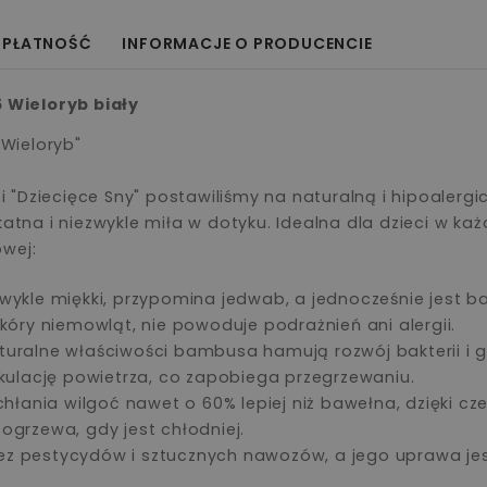
 PŁATNOŚĆ
INFORMACJE O PRODUCENCIE
 Wieloryb biały
Wieloryb"
eci "Dziecięce Sny" postawiliśmy na naturalną i hipoale
katna i niezwykle miła w dotyku. Idealna dla dzieci w ka
owej:
wykle miękki, przypomina jedwab, a jednocześnie jest bar
skóry niemowląt, nie powoduje podrażnień ani alergii.
turalne właściwości bambusa hamują rozwój bakterii i 
ulację powietrza, co zapobiega przegrzewaniu.
łania wilgoć nawet o 60% lepiej niż bawełna, dzięki c
ogrzewa, gdy jest chłodniej.
ez pestycydów i sztucznych nawozów, a jego uprawa jes