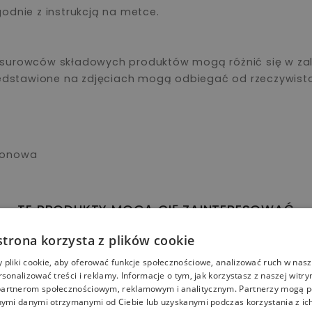
odnie z instrukcją na metce.
surowców składowych produktów mogą różnić się w zale
rzedstawione na zdjęciach mogą odbiegać od rzeczywist
ikonowa
TE PRODUKTY MOGĄ CIĘ ZAINTERESOWAĆ
strona korzysta z plików cookie
wa dostawa
pliki cookie, aby oferować funkcje społecznościowe, analizować ruch w nasze
rsonalizować treści i reklamy. Informacje o tym, jak korzystasz z naszej witry
artnerom społecznościowym, reklamowym i analitycznym. Partnerzy mogą p
 Łóżeczko drewniane
 7w1 z materacem Białe
nymi danymi otrzymanymi od Ciebie lub uzyskanymi podczas korzystania z ich