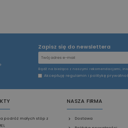
Zapisz się do newslettera
e
Bądź na bieżąco z naszymi rekomendacjami, ins
Akceptuję
regulamin
i
politykę prywatno
KTY
NASZA FIRMA
a podróż małych stóp z
Dostawa
MEL
Polityka prywatności