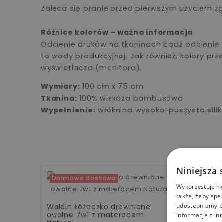
Zaleca się pranie przed pierwszym użyciem zg
Różnice kolorów – ważna informacja
Odcienie druków na tkaninach bądź odcienie 
to wady produkcyjnej. Jak również, kolory p
wyświetlacza (monitora).
Wymiary:
100 cm x 75 cm
Tkanina:
100% wiskoza bambusowa
Wypełnienie:
włóknina wysoko-puszysta sil
Niniejsza 
Darmowa dostawa
Darmo
Wykorzystujemy 
także, żeby spe
udostępniamy p
Waldin Łóżeczko drewniane
Waldin
owalne 7w1 z materacem
owalne
informacje z in