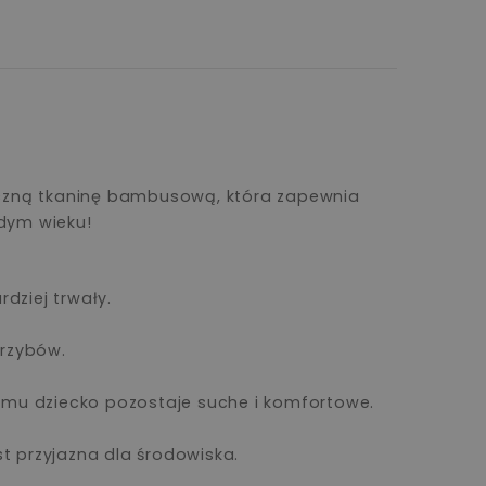
rgiczną tkaninę bambusową, która zapewnia
żdym wieku!
dziej trwały.
grzybów.
zemu dziecko pozostaje suche i komfortowe.
t przyjazna dla środowiska.