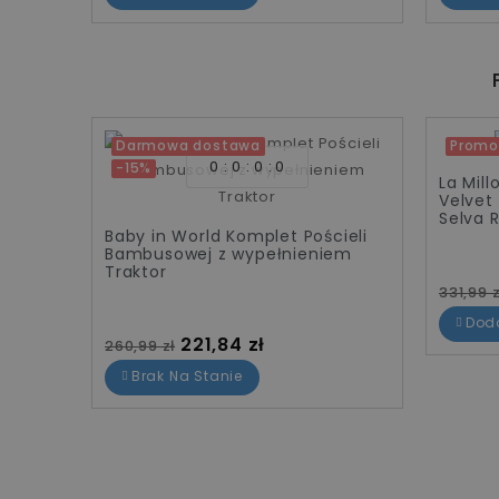
Darmowa dostawa
Promo
0
0
0
0
-15%
-132,0
La Mil
Velvet
Selva 
ieli
Baby in World Komplet Pościeli
em
Bambusowej z wypełnieniem
Traktor
Cena 
331,99 z
Dod
Cena standardowa
Cena
221,84 zł
260,99 zł
Brak Na Stanie