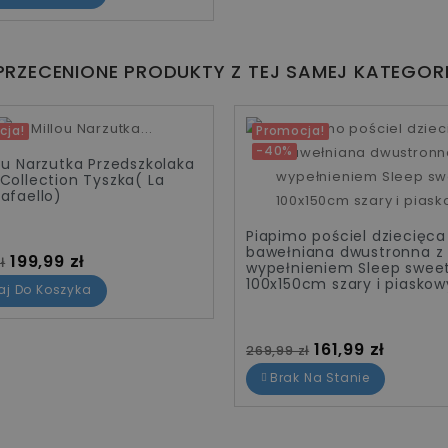
PRZECENIONE PRODUKTY Z TEJ SAMEJ KATEGORI
cja!
Promocja!
0 zł
-40%
lou Narzutka Przedszkolaka
 Collection Tyszka( La
Rafaello)
Piapimo pościel dziecięca
bawełniana dwustronna z
standardowa
Cena
199,99 zł
ł
wypełnieniem Sleep swee
100x150cm szary i piaskow
aj Do Koszyka
Cena standardowa
Cena
161,99 zł
269,99 zł
Brak Na Stanie