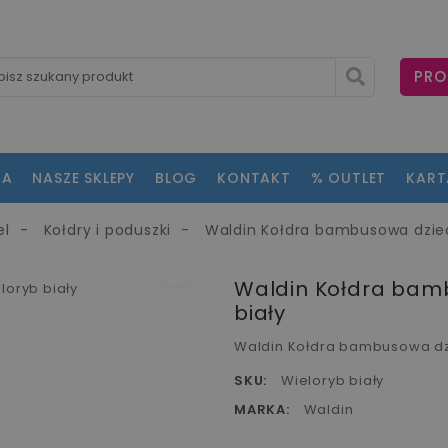
PRO
NA
NASZE SKLEPY
BLOG
KONTAKT
% OUTLET
KAR
el
Kołdry i poduszki
Waldin Kołdra bambusowa dziec
fullscreen
fullscreen
Waldin Kołdra bamb
biały
Waldin Kołdra bambusowa dzi
SKU:
Wieloryb biały
MARKA:
Waldin