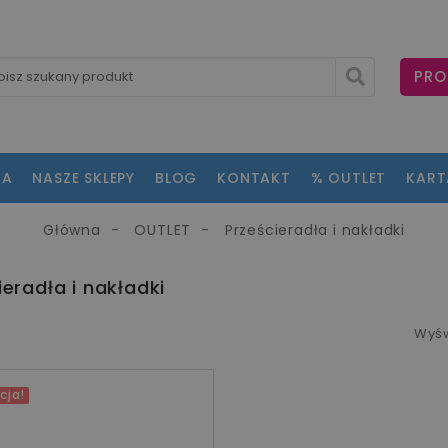
PRO
NA
NASZE SKLEPY
BLOG
KONTAKT
% OUTLET
KAR
Główna
OUTLET
Prześcieradła i nakładki
ieradła i nakładki
Wyśw
cja!