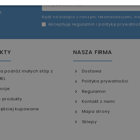
e
Bądź na bieżąco z naszymi rekomendacjami, ins
Akceptuję
regulamin
i
politykę prywatno
KTY
NASZA FIRMA
a podróż małych stóp z
Dostawa
MEL
Polityka prywatności
ocje
Regulamin
 produkty
Kontakt z nami
ęściej kupowane
Mapa strony
Sklepy