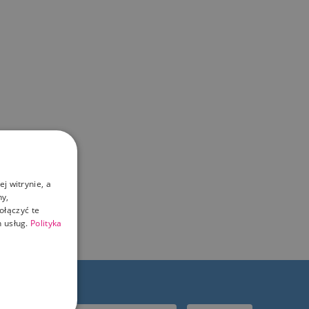
j witrynie, a
ny,
ołączyć te
 usług.
Polityka