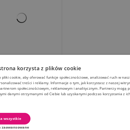
r Cherie Prześcieradło
owe na przewijak 50/70
strona korzysta z plików cookie
standardowa
Cena
pliki cookie, aby oferować funkcje społecznościowe, analizować ruch w nasze
67,89 zł
ł
rsonalizować treści i reklamy. Informacje o tym, jak korzystasz z naszej witry
aj Do Koszyka
artnerom społecznościowym, reklamowym i analitycznym. Partnerzy mogą p
nymi danymi otrzymanymi od Ciebie lub uzyskanymi podczas korzystania z ich
a wszystkie
Zapisz się do newslettera
a zaawansowane