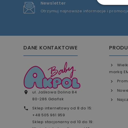
Newsletter
Otrzymuj najnowsze informacje i promocj
DANE KONTAKTOWE
PRODU
Wielk
marką E
Prom
Nowe
ul. Jaśkowa Dolina 84

80-286 Gdańsk
Najcz
Sklep internetowy od 8 do 15:

+48 505 961 959
Sklep stacjonarny od 10 do 19: