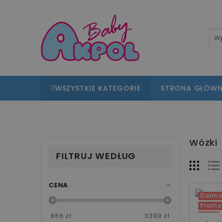
WSZYSTKIE KATEGORIE
STRONA GŁÓW
Wózki
FILTRUJ WEDŁUG
CENA
Darmo
Promo
866
zł
3399
zł
-30%