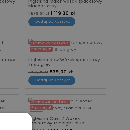
acerowy
Inglesina Maior wózek spacerowy
Magnet grey
Cena standardowa
Cena
1 119,30 zł
1 599,00 zł
Dodaj Do Koszyka
Darmowa dostawa
Promocja!
-30%
acerowy
Inglesina Now Wózek spacerowy
Snap grey
Cena standardowa
Cena
839,30 zł
1 199,00 zł
Dodaj Do Koszyka
Darmowa dostawa
Promocja!
-30%
Inglesina Quid 2 Wózek
spacerowy Midnight blue