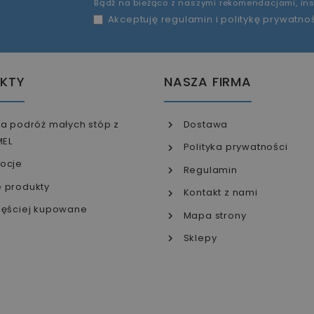
Bądź na bieżąco z naszymi rekomendacjami, ins
Akceptuję
regulamin
i
politykę prywatno
KTY
NASZA FIRMA
a podróż małych stóp z
Dostawa
MEL
Polityka prywatności
ocje
Regulamin
 produkty
Kontakt z nami
ęściej kupowane
Mapa strony
Sklepy