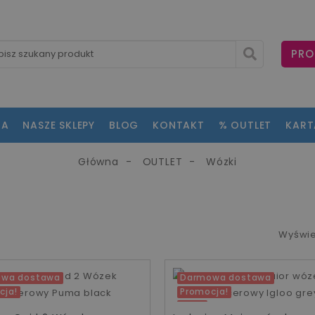
PRO
NA
NASZE SKLEPY
BLOG
KONTAKT
% OUTLET
KAR
Główna
OUTLET
Wózki
Wyświe
wa dostawa
Darmowa dostawa
cja!
Promocja!
-30%