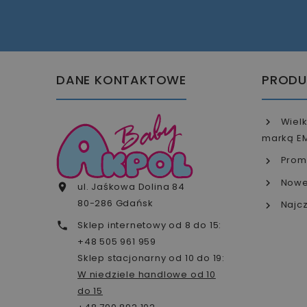
DANE KONTAKTOWE
PRODU
Wielk
marką E
Prom
Nowe
ul. Jaśkowa Dolina 84

80-286 Gdańsk
Najcz
Sklep internetowy od 8 do 15:

+48 505 961 959
Sklep stacjonarny od 10 do 19:
W niedziele handlowe od 10
do 15