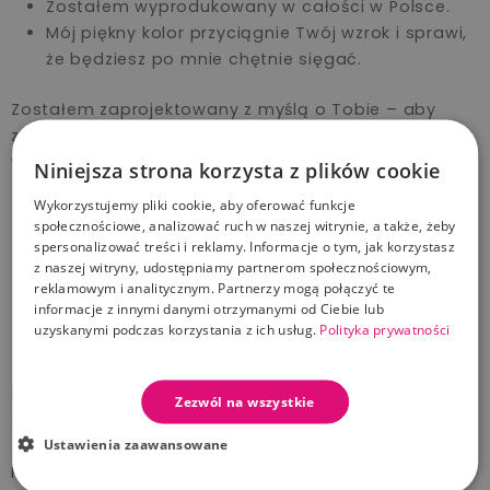
Zostałem wyprodukowany w całości w Polsce.
Mój piękny kolor przyciągnie Twój wzrok i sprawi,
że będziesz po mnie chętnie sięgać.
Zostałem zaprojektowany z myślą o Tobie – aby
zapewnić Ci komfort, bezpieczeństwo i dać ukojenie
wtedy kiedy tylko będziesz mnie potrzebować!"
Niniejsza strona korzysta z plików cookie
Wykorzystujemy pliki cookie, aby oferować funkcje
Gryzak dla dzieci zaprojektowany przez
społecznościowe, analizować ruch w naszej witrynie, a także, żeby
ortodontów.
spersonalizować treści i reklamy. Informacje o tym, jak korzystasz
Sensoryczny uchwyt pomagający rozwijać
z naszej witryny, udostępniamy partnerom społecznościowym,
reklamowym i analitycznym. Partnerzy mogą połączyć te
zdolności manualne.
informacje z innymi danymi otrzymanymi od Ciebie lub
Wspiera dziąsła podczas ząbkowania.
uzyskanymi podczas korzystania z ich usług.
Polityka prywatności
Elementy z tworzywa
- wolne od BPA (bisfenolu A) i
Zezwól na wszystkie
ftalanów.
Ustawienia zaawansowane
Produkt dla dzieci powyżej 4 miesiąca życia - do