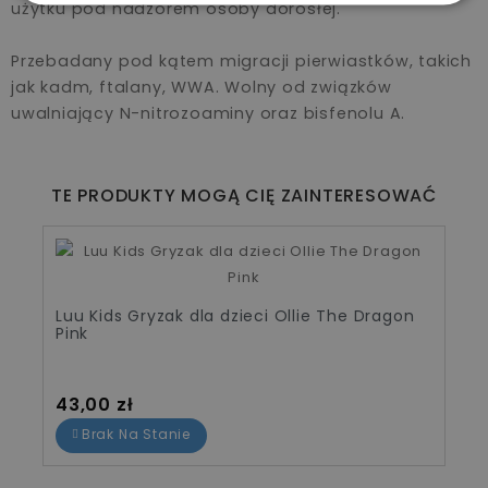
użytku pod nadzorem osoby dorosłej.
Przebadany pod kątem migracji pierwiastków, takich
jak kadm, ftalany, WWA. Wolny od związków
uwalniający N-nitrozoaminy oraz bisfenolu A.
TE PRODUKTY MOGĄ CIĘ ZAINTERESOWAĆ
Luu Kids Gryzak dla dzieci Ollie The Dragon
Pink
Cena
43,00 zł
Brak Na Stanie