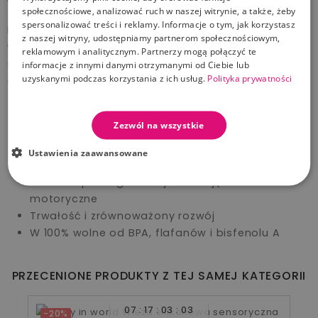
Wysoka jakość w zgodzie z naturą!
społecznościowe, analizować ruch w naszej witrynie, a także, żeby
spersonalizować treści i reklamy. Informacje o tym, jak korzystasz
Kolekcja Label Label Silicone wykonana jest z
z naszej witryny, udostępniamy partnerom społecznościowym,
wysokiej jakości drewna FSC i nietoksycznego
reklamowym i analitycznym. Partnerzy mogą połączyć te
silikonu. To połaczenie zapewnia stylowy, estetyczny
informacje z innymi danymi otrzymanymi od Ciebie lub
uzyskanymi podczas korzystania z ich usług.
Polityka prywatności
design, który jest trwały i przyjazny dla środowiska.
Zęby/żucie: pomaga łagodzić bół dziąseł
Zezwól na wszystkie
Stymulacja sensoryczna: pomaga stymulować i
rozwijać zmysł dotyku
Ustawienia zaawansowane
Wolny od chemikaliów i nietoksyczny
Zabawa: pomaga rozwijać umiejętności
motoryczne
Trwałość i zrównoważony rozwój
W 100% wolne od BPA, flafanów i bisfenolu A
PRZECENIONE PRODUKTY Z TEJ SAMEJ KATEGORII
07
17
03
02
-20%