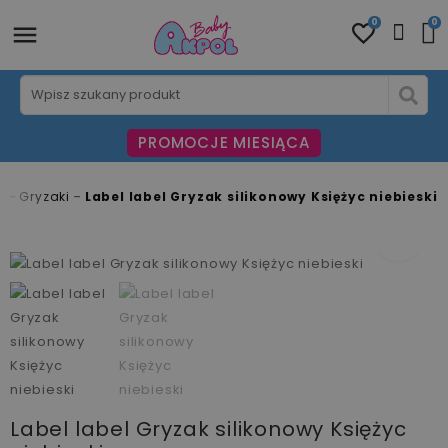
0
0
PROMOCJE MIESIĄCA
i
Gryzaki
Label label Gryzak silikonowy Księżyc niebieski
fullscreen
fullscreen
Label label Gryzak silikonowy Księżyc