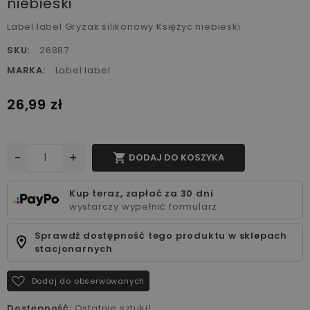
niebieski
Label label Gryzak silikonowy Księżyc niebieski
SKU:
26887
MARKA:
Label label
26,99 zł
-
+

DODAJ DO KOSZYKA
Kup teraz, zapłać za 30 dni
wystarczy wypełnić formularz
Sprawdź dostępność tego produktu w sklepach
stacjonarnych
Dodaj do obserwowanych
Dostępność:
Ostatnie sztuki!