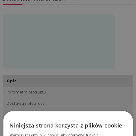
Opis
Parametry produktu
Dostawa i płatność
Informacje o producencie
Niniejsza strona korzysta z plików cookie
Label label Gryzak silikonowy Księżyc niebieski
Wykorzystujemy pliki cookie, aby oferować funkcje