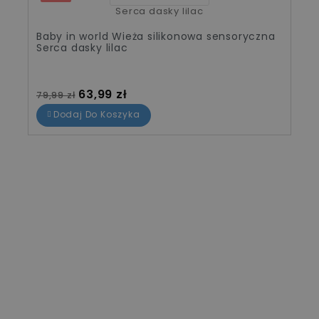
Baby in world Wieża silikonowa sensoryczna
Serca dasky lilac
Cena standardowa
Cena
63,99 zł
79,99 zł
Dodaj Do Koszyka