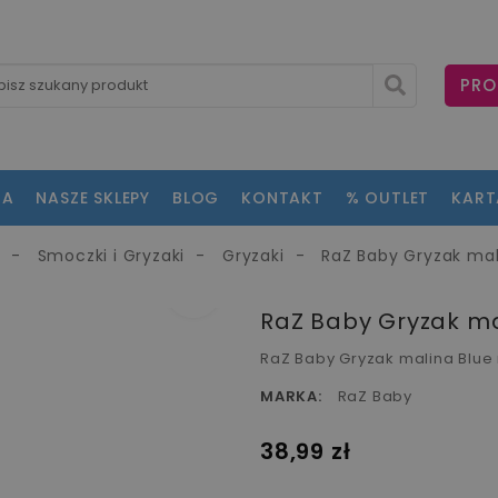
PRO
NA
NASZE SKLEPY
BLOG
KONTAKT
% OUTLET
KAR
o
Smoczki i Gryzaki
Gryzaki
RaZ Baby Gryzak ma
fullscreen
fullscreen
RaZ Baby Gryzak m
RaZ Baby Gryzak malina Blu
MARKA:
RaZ Baby
38,99 zł