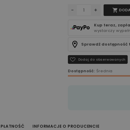
-
+

DODA
Kup teraz, zapła
wystarczy wypełn
Sprawdź dostępność 
Dodaj do obserwowanych
Dostępność:
Średnia
 PŁATNOŚĆ
INFORMACJE O PRODUCENCIE