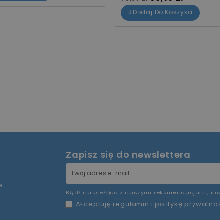
Dodaj Do Koszyka
Zapisz się do newslettera
e
Bądź na bieżąco z naszymi rekomendacjami, ins
Akceptuję
regulamin
i
politykę prywatno