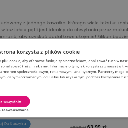
zbudowany z jednego kawałka, którego wiele tekstur zos
 w kształcie pętli jest idealny do chwytania przez mal
mrozić, aby uzyskać dodatkowe ukojenie! Silikon będzie z
znaniu maluchów ze zdrowymi owocami w młodym wieku
strona korzysta z plików cookie
PRZECENIONE PRODUKTY Z TEJ SAMEJ KATEGORI
pliki cookie, aby oferować funkcje społecznościowe, analizować ruch w nasze
rsonalizować treści i reklamy. Informacje o tym, jak korzystasz z naszej witry
artnerom społecznościowym, reklamowym i analitycznym. Partnerzy mogą p
08
09
49
49
-20%
nymi danymi otrzymanymi od Ciebie lub uzyskanymi podczas korzystania z ich
08
09
49
49
n world Wieża silikonowa
yczna Serca powder rose
Baby in world Wieża silik
a wszystkie
sensoryczna Serca black 
white
a zaawansowane
standardowa
Cena
63,99 zł
ł
aj Do Koszyka
Cena standardowa
Cena
63,99 zł
79,99 zł