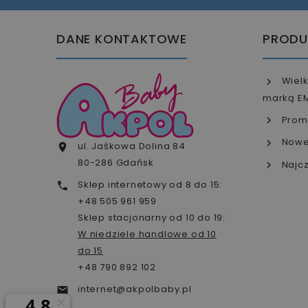
DANE KONTAKTOWE
PRODU
Wielk
marką E
Prom
Nowe
ul. Jaśkowa Dolina 84

80-286 Gdańsk
Najcz
Sklep internetowy od 8 do 15:

+48 505 961 959
Sklep stacjonarny od 10 do 19:
W niedziele handlowe od 10
do 15
+48 790 892 102
internet@akpolbaby.pl
