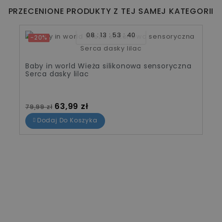
PRZECENIONE PRODUKTY Z TEJ SAMEJ KATEGORII
08
13
53
40
-20%
Baby in world Wieża silikonowa sensoryczna
Serca dasky lilac
Cena standardowa
Cena
63,99 zł
79,99 zł
Dodaj Do Koszyka