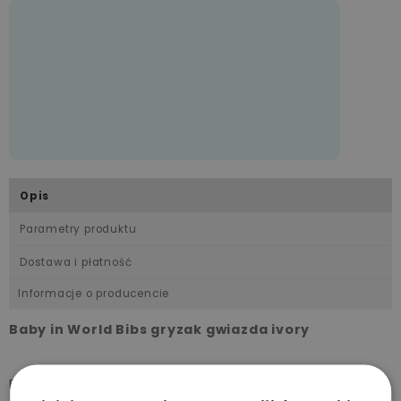
Opis
Parametry produktu
Dostawa i płatność
Informacje o producencie
Baby in World Bibs gryzak gwiazda ivory
BIBS Baby Bitie to nasz nowy, uroczy i funkcjonalny