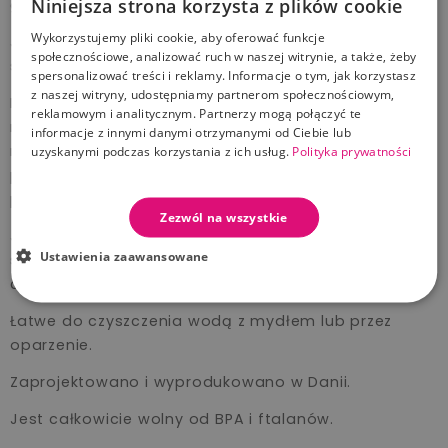
Niniejsza strona korzysta z plików cookie
gryzak dla ząbkującego malucha.
Wykorzystujemy pliki cookie, aby oferować funkcje
Jest lekki i miękki dzięki czemu doskonale sprawdzi
społecznościowe, analizować ruch w naszej witrynie, a także, żeby
się nawet u najmniejszych bobasów.
spersonalizować treści i reklamy. Informacje o tym, jak korzystasz
z naszej witryny, udostępniamy partnerom społecznościowym,
Dzięki ich różnym fakturom i przystosowanym do
reklamowym i analitycznym. Partnerzy mogą połączyć te
małych dziąsełek wypustkom – dziecko z pewnością
informacje z innymi danymi otrzymanymi od Ciebie lub
nie będzie odczuwać dyskomfortu przy ząbkowaniu,
uzyskanymi podczas korzystania z ich usług.
Polityka prywatności
ponieważ masują one obolałe dziąsła niemowlaka,
przynosząc mu w tym ulgę.
Zezwól na wszystkie
Jego wyjątkowy kształt wpływa korzystnie na
Ustawienia zaawansowane
stymulację sensoryczną dziecka, ćwiczy prawidłowy
chwyt oraz stymuluje wrażenia dotykowe.
Łatwe do czyszczenia wodą z mydłem lub przez
oparzenie.
Zaprojektowano i wyprodukowano w Danii.
Jest całkowicie wolny od BPA i ftalanów.