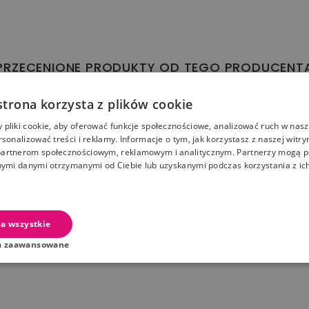
PRZECENIONE PRODUKTY OD TEGO PRODUCENT
10
12
53
20
10
12
53
20
strona korzysta z plików cookie
wa dostawa
Darmowa dostawa
-20%
pliki cookie, aby oferować funkcje społecznościowe, analizować ruch w nasze
uplo Ludziki z emocjami
Lego Disney Chatka Ashy
rsonalizować treści i reklamy. Informacje o tym, jak korzystasz z naszej witry
artnerom społecznościowym, reklamowym i analitycznym. Partnerzy mogą p
nymi danymi otrzymanymi od Ciebie lub uzyskanymi podczas korzystania z ich
standardowa
Cena
Cena standardowa
Cena
234,39 zł
231,99 zł
zł
289,99 zł
aj Do Koszyka
Dodaj Do Koszyka
a wszystkie
a zaawansowane