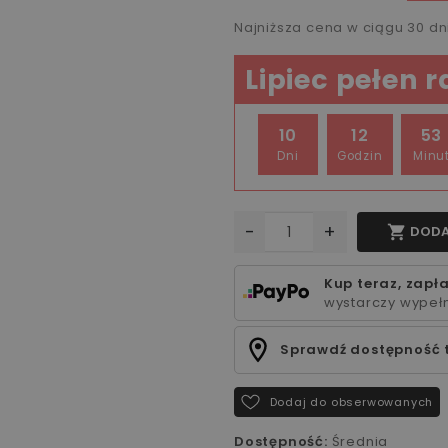
Najniższa cena w ciągu 30 d
Lipiec pełen 
10
12
53
Dni
Godzin
Minu
-
+

DODA
Kup teraz, zapła
wystarczy wypełn
Sprawdź dostępność 
Dodaj do obserwowanych
Dostępność:
Średnia