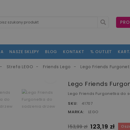
PRO
NA
NASZE SKLEPY
BLOG
KONTAKT
% OUTLET
KAR
Strefa LEGO
Friends Lego
Lego Friends Furgone
fullscreen
fullscreen
fullscreen
fullscreen
fullscreen
Lego Friends Furgo
Lego Friends Furgonetka do 
SKU:
41707
MARKA:
LEGO
123,19 zł
153,99 zł
Osz