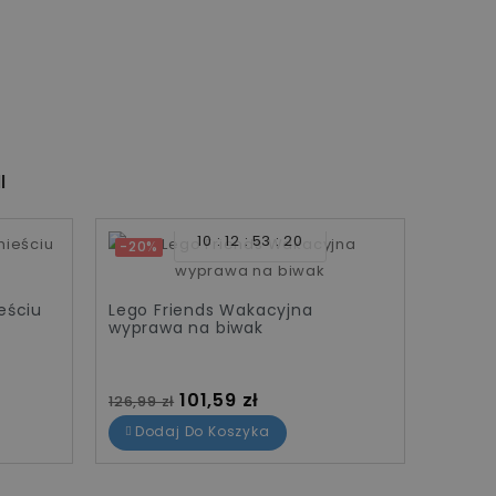
I
10
12
53
20
-20%
-20%
Lego F
eściu
Lego Friends Wakacyjna
wyprawa na biwak
Cena
106,99 
Dod
Cena standardowa
Cena
101,59 zł
126,99 zł
Dodaj Do Koszyka