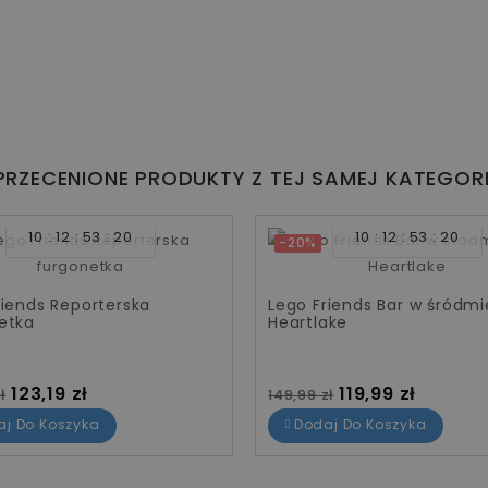
PRZECENIONE PRODUKTY Z TEJ SAMEJ KATEGORI
10
12
53
20
10
12
53
20
-20%
riends Reporterska
Lego Friends Bar w śródmi
etka
Heartlake
standardowa
Cena
Cena standardowa
Cena
123,19 zł
119,99 zł
ł
149,99 zł
aj Do Koszyka
Dodaj Do Koszyka