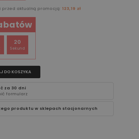
ni przed aktualną promocją:
123,19 zł
rabatów
20
t
Sekund
J DO KOSZYKA
ć za 30 dni
ić formularz
tego produktu w sklepach stacjonarnych