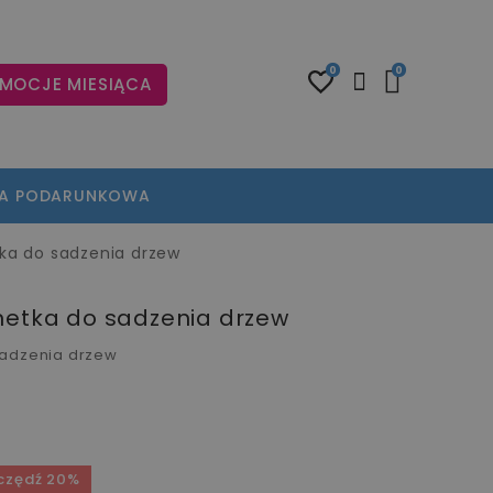
0
0
MOCJE MIESIĄCA
TA PODARUNKOWA
tka do sadzenia drzew
netka do sadzenia drzew
sadzenia drzew
czędź 20%