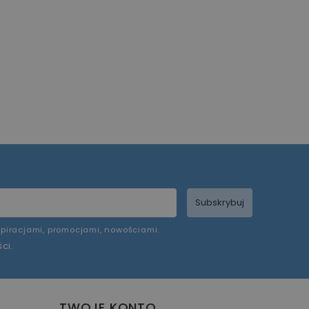
Subskrybuj
piracjami, promocjami, nowościami.
ści
.
TWOJE KONTO