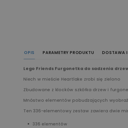
OPIS
PARAMETRY PRODUKTU
DOSTAWA I
Lego Friends Furgonetka do sadzenia drze
Niech w mieście Heartlake zrobi się zielono
Zbudowane z klocków szkółka drzew i furgon
Mnóstwo elementów pobudzających wyobraź
Ten 336-elementowy zestaw zawiera dwie minila
336 elementów