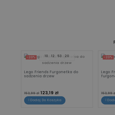
10
12
53
20
-20%
-20%
ake
Lego Friends Furgonetka do
Lego F
sadzenia drzew
furgon
Cena standardowa
Cena
Cena 
123,19 zł
153,99 zł
153,99 z
Dodaj Do Koszyka
Dod