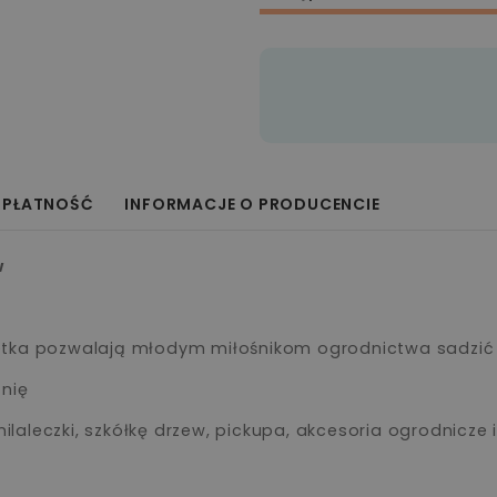
 PŁATNOŚĆ
INFORMACJE O PRODUCENCIE
w
etka pozwalają młodym miłośnikom ogrodnictwa sadzić d
nię
leczki, szkółkę drzew, pickupa, akcesoria ogrodnicze i 