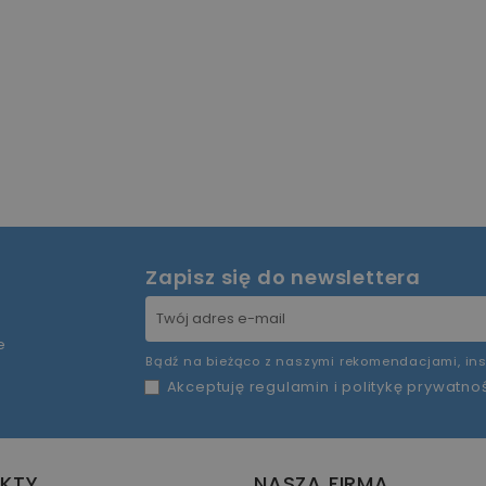
Zapisz się do newslettera
e
Bądź na bieżąco z naszymi rekomendacjami, ins
Akceptuję
regulamin
i
politykę prywatno
KTY
NASZA FIRMA