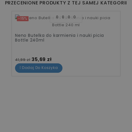
PRZECENIONE PRODUKTY Z TEJ SAMEJ KATEGORII
0
0
0
0
-15%
Neno Butelka do karmienia i nauki picia
Bottle 240ml
Cena standardowa
Cena
35,69 zł
41,99 zł
Dodaj Do Koszyka