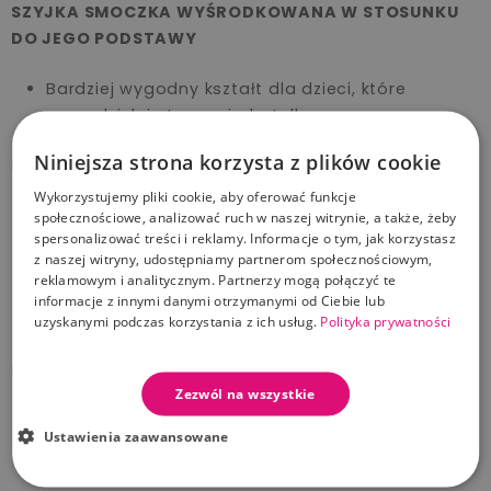
SZYJKA SMOCZKA WYŚRODKOWANA W STOSUNKU
DO JEGO PODSTAWY
Bardziej wygodny kształt dla dzieci, które
samodzielnie trzymają butelkę
Niniejsza strona korzysta z plików cookie
LEKKO ZAKRZYWIONA PODSTAWA SMOCZKA
Wykorzystujemy pliki cookie, aby oferować funkcje
Wspomaga prawidłowe ułożenie ust, języka i
społecznościowe, analizować ruch w naszej witrynie, a także, żeby
spersonalizować treści i reklamy. Informacje o tym, jak korzystasz
szczęki.
z naszej witryny, udostępniamy partnerom społecznościowym,
Pozwala na większą adaptację, ponieważ
reklamowym i analitycznym. Partnerzy mogą połączyć te
ssanie można ćwiczyć chwytając smoczek od
informacje z innymi danymi otrzymanymi od Ciebie lub
najbardziej wygodnego dla dziecka miejsca.
uzyskanymi podczas korzystania z ich usług.
Polityka prywatności
ULTRA MIĘKKI ELASTYCZNY I CIENKI SILIKON
Zezwól na wszystkie
Imituje dotyk i teksturę brodawki sutkowej
Ustawienia zaawansowane
matki, dzięki dużej elastyczności idealnie
dopasowuje się do kształtu podniebienia