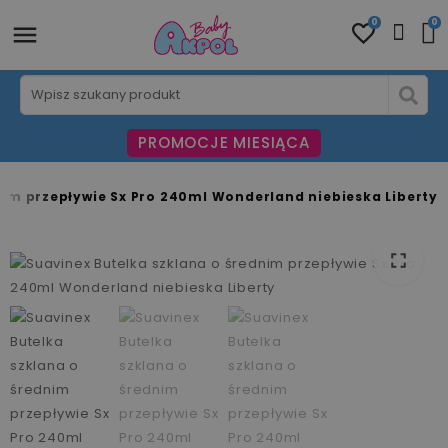
0
0
PROMOCJE MIESIĄCA
nim przepływie Sx Pro 240ml Wonderland niebieska Liberty
fullscreen
fullscreen
fullscreen