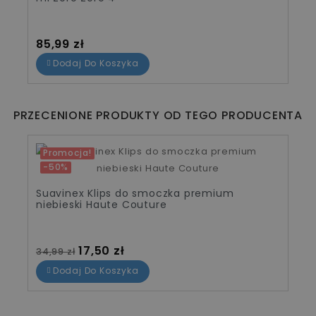
Cena
85,99 zł
Dodaj Do Koszyka
PRZECENIONE PRODUKTY OD TEGO PRODUCENTA
Promocja!
-50%
Suavinex Klips do smoczka premium
niebieski Haute Couture
Cena standardowa
Cena
17,50 zł
34,99 zł
Dodaj Do Koszyka