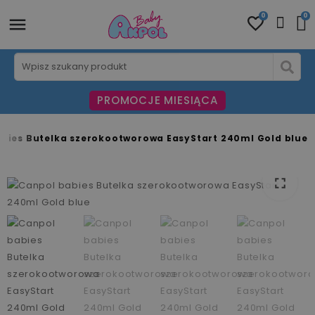
0
0
PROMOCJE MIESIĄCA
bies Butelka szerokootworowa EasyStart 240ml Gold blue
fullscreen
fullscreen
fullscreen
fullscreen
fullscreen
fullscreen
fullscreen