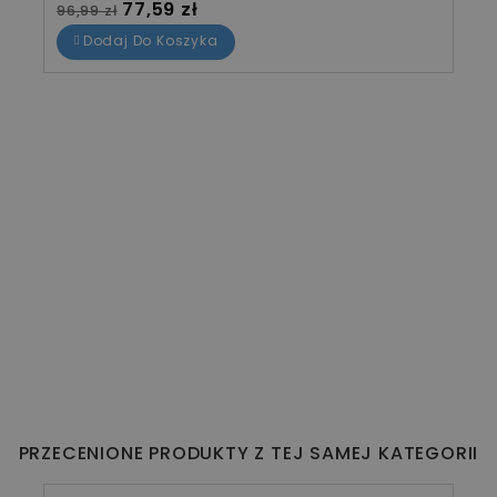
Cena standardowa
Cena
77,59 zł
96,99 zł
Dodaj Do Koszyka
PRZECENIONE PRODUKTY Z TEJ SAMEJ KATEGORII