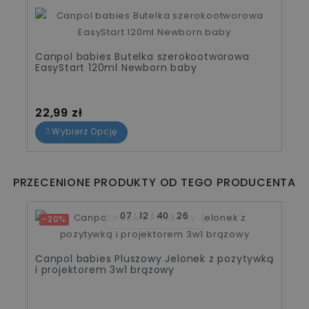
Canpol babies Butelka szerokootworowa
EasyStart 120ml Newborn baby
Cena
22,99 zł
Wybierz Opcję
PRZECENIONE PRODUKTY OD TEGO PRODUCENTA
07
12
40
26
-20%
Canpol babies Pluszowy Jelonek z pozytywką
i projektorem 3w1 brązowy