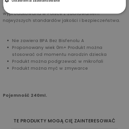
Ustawienia zaawansowane
laktatorami Canpol babies. Zaprojektowana i
wyprodukowana w Polsce z zachowaniem
najwyższych standardów jakości i bezpieczeństwa.
Nie zawiera BPA Bez Bisfenolu A
Proponowany wiek 0m+ Produkt można
stosować od momentu narodzin dziecka
Produkt można podgrzewać w mikrofali
Produkt można myć w zmywarce
Pojemność 240ml.
TE PRODUKTY MOGĄ CIĘ ZAINTERESOWAĆ