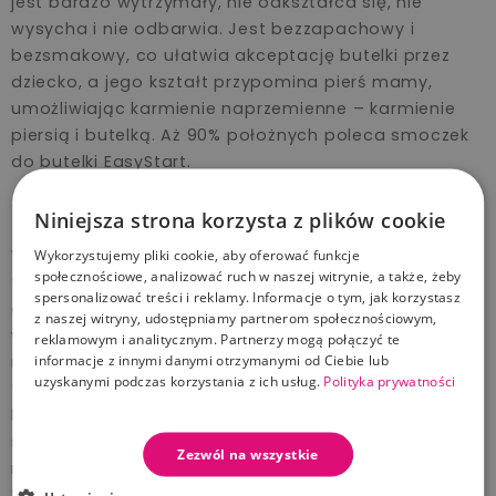
jest bardzo wytrzymały, nie odkształca się, nie
wysycha i nie odbarwia. Jest bezzapachowy i
bezsmakowy, co ułatwia akceptację butelki przez
dziecko, a jego kształt przypomina pierś mamy,
umożliwiając karmienie naprzemienne – karmienie
piersią i butelką. Aż 90% położnych poleca smoczek
do butelki EasyStart.
Niniejsza strona korzysta z plików cookie
Wyprofilowany kształt butelki ułatwia prawidłowe
Wykorzystujemy pliki cookie, aby oferować funkcje
społecznościowe, analizować ruch w naszej witrynie, a także, żeby
trzymanie butelki podczas karmienia. Canpol butelka
spersonalizować treści i reklamy. Informacje o tym, jak korzystasz
antykolkowa EasyStart 240ml GOLD została
z naszej witryny, udostępniamy partnerom społecznościowym,
wykonana z bezpiecznego i nowoczesnego
reklamowym i analitycznym. Partnerzy mogą połączyć te
informacje z innymi danymi otrzymanymi od Ciebie lub
materiału. Jest lekka, trwała i całkowicie
uzyskanymi podczas korzystania z ich usług.
Polityka prywatności
transparentna. Czytelna i precyzyjna skala umożliwia
kontrolowanie ilości zjadanej przez dziecko, a dzięki
szerokiemu otworowi jest łatwa do czyszczenia i
Zezwól na wszystkie
napełniania. Canpol butelka antykolkowa EasyStart
240ml GOLD jest kompatybilna ze wszystkimi