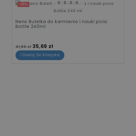
0
0
0
0
-15%
Neno Butelka do karmienia i nauki picia
Bottle 240ml
Cena standardowa
Cena
35,69 zł
41,99 zł
Dodaj Do Koszyka